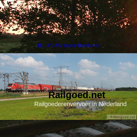
A'DAM buurttr Hornhaven
Railgoed.net
Railgoederenvervoer in Nederland