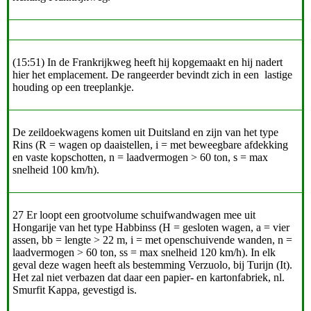
(15:51) In de Frankrijkweg heeft hij kopgemaakt en hij nadert
hier het emplacement. De rangeerder bevindt zich in een lastige
houding op een treeplankje.
De zeildoekwagens komen uit Duitsland en zijn van het type
Rins (R = wagen op daaistellen, i = met beweegbare afdekking
en vaste kopschotten, n = laadvermogen > 60 ton, s = max
snelheid 100 km/h).
27 Er loopt een grootvolume schuifwandwagen mee uit
Hongarije van het type Habbinss (H = gesloten wagen, a = vier
assen, bb = lengte > 22 m, i = met openschuivende wanden, n =
laadvermogen > 60 ton, ss = max snelheid 120 km/h). In elk
geval deze wagen heeft als bestemming Verzuolo, bij Turijn (It).
Het zal niet verbazen dat daar een papier- en kartonfabriek, nl.
Smurfit Kappa, gevestigd is.