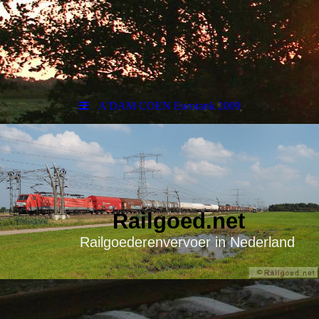
A'DAM COEN Eurotank 2009
Railgoed.net
Railgoederenvervoer in Nederland