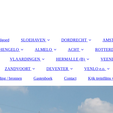
ilgoed
SLOEHAVEN
DORDRECHT
AMS
HENGELO
ALMELO
ACHT
ROTTER
VLAARDINGEN
HERMALLE (B)
VEEN
ZANDVOORT
DEVENTER
VENLO e.o.
ing / bronnen
Gastenboek
Contact
Kijk treinfilms