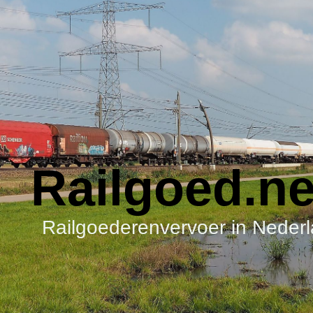
Railgoed.n
ilgoederenvervoer in Nederl