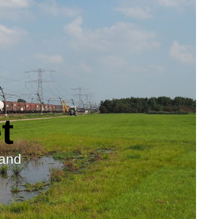
et
and