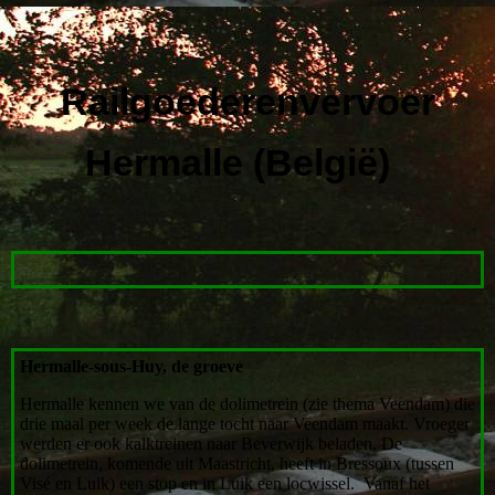
Railgoederenvervoer
Hermalle (België)
Hermalle-sous-Huy, de groeve
Hermalle kennen we van de dolimetrein (zie thema Veendam) die
drie maal per week de lange tocht naar Veendam maakt. Vroeger
werden er ook kalktreinen naar Beverwijk beladen. De
dolimetrein, komende uit Maastricht, heeft in Bressoux (tussen
Visé en Luik) een stop en in Luik een locwissel. Vanaf het