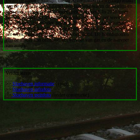
kwam de nieuwe Sloelijn, die bij Arnemuiden (Lewedorp) aftakt
van de Zeeuwse lijn in dienst, een jaar later waren de Sloelijn en
(een deel van) het emplacement geëlektrificeerd. In 2018 topte
het Sloegebied met minstens 46 aankomsttreinen per week.
Daarna werd het minder, begin 2026 komen er naar schatting
nog ongeveer 24 aankomsttreinen (en evenveel vertrektreinen)
per week. Nog steeds een respectabel aantal. De hoofdstromen
zijn de afvoer van cellulose, het vervoer van gas en de aanvoer
van auto's.
Verder lezen:
>>
Sloehaven informatie
(volgt)
>>
Sloehaven infrafoto
>>
Sloehaven treinfoto
(onder constructie)