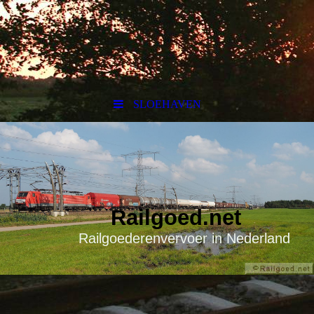
SLOEHAVEN
Railgoed.net
Railgoederenvervoer in Nederland