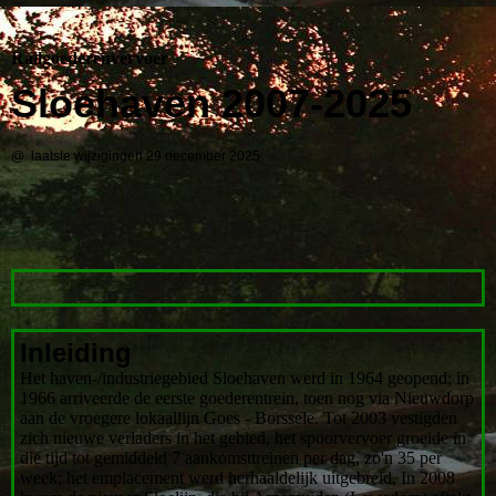
Railgoederenvervoer
Sloehaven 2007-2025
@ laatste wijzigingen 29 december 2025
Inleiding
Het haven-/industriegebied Sloehaven werd in 1964 geopend; in
1966 arriveerde de eerste goederentrein, toen nog via Nieuwdorp
aan de vroegere lokaallijn Goes - Borssele. Tot 2003 vestigden
zich nieuwe verladers in het gebied, het spoorvervoer groeide in
die tijd tot gemiddeld 7 aankomsttreinen per dag, zo'n 35 per
week; het emplacement werd herhaaldelijk uitgebreid. In 2008